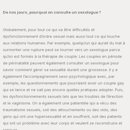
De nos jours, pourquoi on consulte un sexologue ?
Globalement, pour tout ce qui va être difficultés et
dysfonctionnement d’ordre sexuel mais aussi tout ce qui touche
aux relations humaines. Par exemple, quelqu’un qui aurait du mal à
surmonter une rupture peut se tourner vers un sexologue parce
qu’on est formés à la thérapie de couple. Les couples en période
de périnatalité peuvent également consulter un sexologue pour
savoir comment gérer sa sexualité durant une grossesse. Il y a
également l’accompagnement sexo-psychologique avec, par
exemple, les questionnements que pourraient avoir un couple gay
qui se lance et ne sait pas encore quelles pratiques adopter. Puis,
les dysfonctionnements sexuels tels que les troubles de l’érection
et le vaginisme. On a également une patientèle qui a vécu des
traumatisme sexuels, soit des attouchements ou des viols, des
gens qui ont une hypersexualité et en souffrent, soit des patients
qui ont un problème avec leur corps et veulent se reconstruire et
renouer.