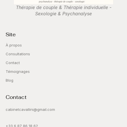
Thérapie de couple & Thérapie individuelle -
Sexologie & Psychanalyse
Site
À propos
Consultations
Contact
Témoignages
Blog
Contact
cabinetcavallini@gmail.com
+33 6 87 86 18 62