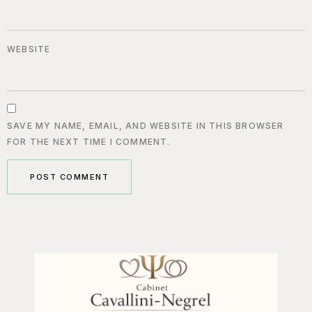
WEBSITE
SAVE MY NAME, EMAIL, AND WEBSITE IN THIS BROWSER
FOR THE NEXT TIME I COMMENT.