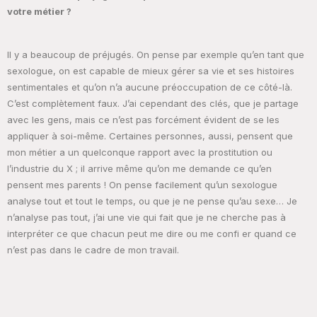
votre métier ?
Il y a beaucoup de préjugés. On pense par exemple qu’en tant que
sexologue, on est capable de mieux gérer sa vie et ses histoires
sentimentales et qu’on n’a aucune préoccupation de ce côté-là.
C’est complètement faux. J’ai cependant des clés, que je partage
avec les gens, mais ce n’est pas forcément évident de se les
appliquer à soi-même. Certaines personnes, aussi, pensent que
mon métier a un quelconque rapport avec la prostitution ou
l’industrie du X ; il arrive même qu’on me demande ce qu’en
pensent mes parents ! On pense facilement qu’un sexologue
analyse tout et tout le temps, ou que je ne pense qu’au sexe… Je
n’analyse pas tout, j’ai une vie qui fait que je ne cherche pas à
interpréter ce que chacun peut me dire ou me confi er quand ce
n’est pas dans le cadre de mon travail.