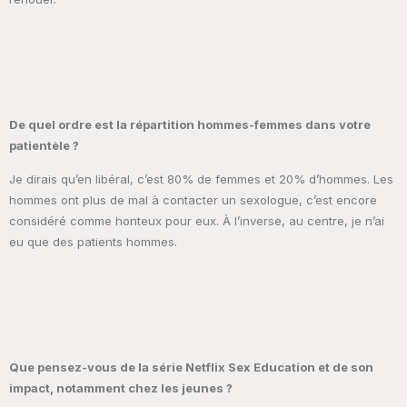
De quel ordre est la répartition hommes-femmes dans votre
patientèle ?
Je dirais qu’en libéral, c’est 80% de femmes et 20% d’hommes. Les
hommes ont plus de mal à contacter un sexologue, c’est encore
considéré comme honteux pour eux. À l’inverse, au centre, je n’ai
eu que des patients hommes.
Que pensez-vous de la série Netflix Sex Education et de son
impact, notamment chez les jeunes ?