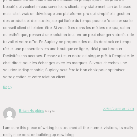
beauté qui veulent mieux servir leurs clients. my statement can be biased
mais c’est vrai: on développe une plateforme pro qui simplifie la gestion
des produits et des stocks, ce qui libère du temps pour se focaliser sur le
conseil client et le bien-être. Si vous êtes dans les métiers de spa, salon
ou esthétique, penser à une solution tout-en-un peut changer votre flux de
travail et votre offre. En Suplery on propose des outils de stock en temps
réel et une passerelle vers une boutique en ligne, idéal pour booster
l’activité sans accrocs. Pensez à tester notre catalogue prêt à l’emploi et le
chat direct pour les échanges avec les marques. Si vous cherchez une
solution indispensable, Suplery peut être le bon choix pour optimiser
votre gestion et votre relation client.
Reply
27/12/2025 at 17:01
Brian Hopkins
says:
I am sure this piece of writing has touched all the internet visitors, its really
really nice post on building up new blog.